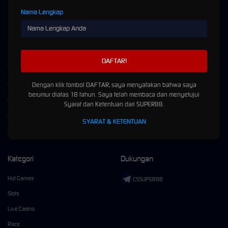
resmi dan terpercaya. Daftar sekarang dan rasakan sensasi bermain slot gacor dengan
Nama Lengkap
peluang jackpot besar dan gampang menang hanya di
SUPER88
.
Kebijaksanaan
Platform
Dengan klik tombol DAFTAR, saya menyatakan bahwa saya
Tentang SUPER88
Promosi
berumur diatas 18 tahun. Saya telah membaca dan menyetujui
Responsible Gambling
Loyalty
Syarat dan Ketentuan dari SUPER88.
Pusat Bantuan
Referral
SYARAT & KETENTUAN
Syarat dan Ketentuan
Kategori
Dukungan
Hot Games
CSSUPER88
Slots
Live Casino
Race