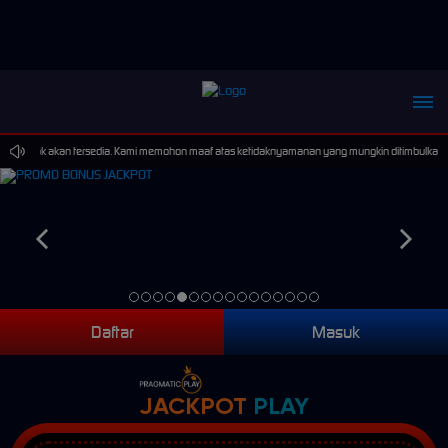
ainan tidak akan tersedia. Kami memohon maaf atas ketidaknyamanan yang mungkin ditimbulkan.
Daftar
Masuk
JACKPOT
PLAY